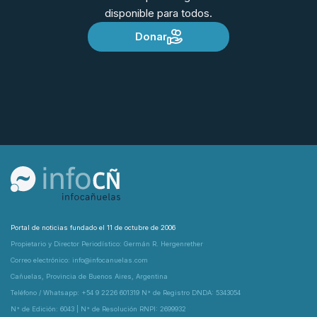
disponible para todos.
Donar
Portal de noticias fundado el 11 de octubre de 2006
Propietario y Director Periodístico: Germán R. Hergenrether
Correo electrónico: info@infocanuelas.com
Cañuelas, Provincia de Buenos Aires, Argentina
Teléfono / Whatsapp: +54 9 2226 601319 N° de Registro DNDA: 5343054
N° de Edición: 6043 | N° de Resolución RNPI: 2699932