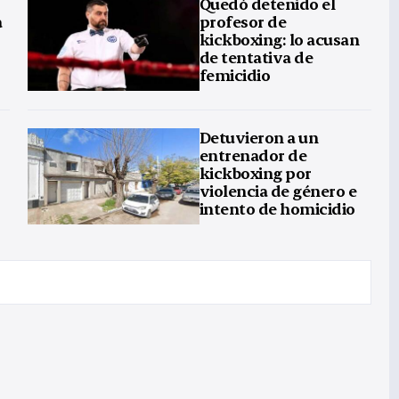
Quedó detenido el
a
profesor de
kickboxing: lo acusan
de tentativa de
femicidio
Detuvieron a un
entrenador de
kickboxing por
violencia de género e
intento de homicidio