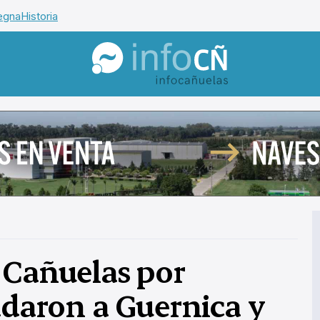
egna
Historia
InfoCañuelas
 Cañuelas por
adaron a Guernica y