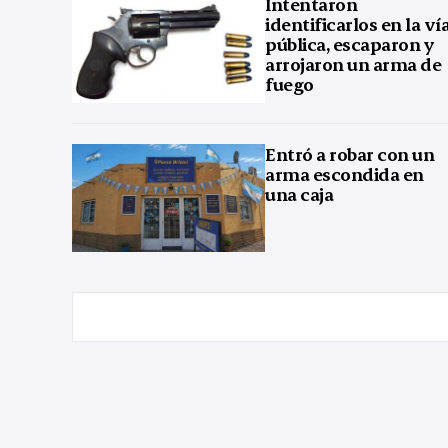
Intentaron
identificarlos en la ví
pública, escaparon y
arrojaron un arma de
fuego
Entró a robar con un
arma escondida en
una caja