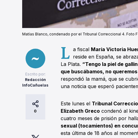
Matías Blanco, condenado por el Tribunal Correccional 4. Foto
L
a fiscal
María Victoria Hue
reside en España, se abraza
La Plata.
“Tengo la piel de galli
que buscábamos, no queremos q
Escrito por:
respondió la mamá, que se cubr
Redacción
InfoCañuelas
una noticia que esperó paciente
Este lunes el
Tribunal Correccio
Elizabeth Greco
condenó al kin
0
cuatro meses de prisión por hal
sexual (tocamientos) en concur
esta última de 18 años al momen