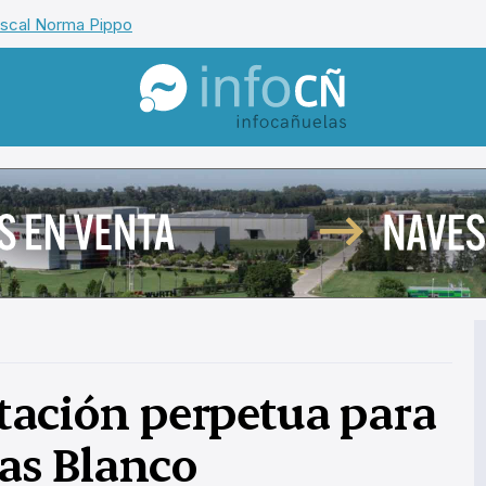
iscal Norma Pippo
InfoCañuelas
tación perpetua para
ías Blanco