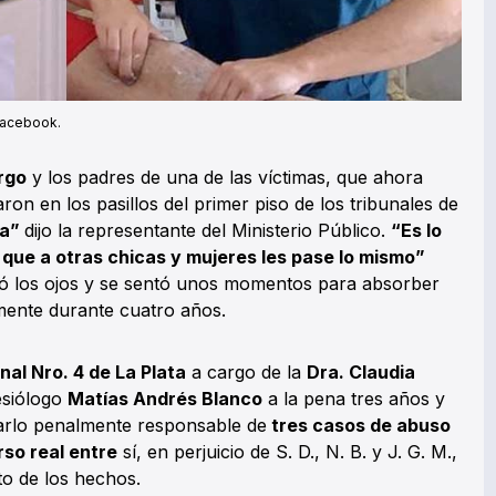
 Facebook.
rgo
y los padres de una de las víctimas, que ahora
ron en los pasillos del primer piso de los tribunales de
na”
dijo la representante del Ministerio Público.
“Es lo
ue a otras chicas y mujeres les pase lo mismo”
ió los ojos y se sentó unos momentos para absorber
mente durante cuatro años.
nal Nro. 4 de La Plata
a cargo de la
Dra. Claudia
esiólogo
Matías Andrés Blanco
a la pena tres años y
larlo penalmente responsable de
tres casos de abuso
so real entre
sí, en perjuicio de S. D., N. B. y J. G. M.,
to de los hechos.