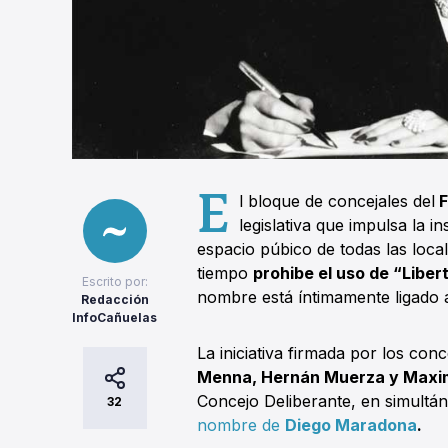
E
l bloque de concejales del
F
legislativa que impulsa la 
espacio púbico de todas las local
tiempo
prohibe el uso de “Liber
Escrito por:
nombre está íntimamente ligado 
Redacción
InfoCañuelas
La iniciativa firmada por los conc
Menna, Hernán Muerza y Maxim
Concejo Deliberante, en simultá
32
nombre de
Diego Maradona
.