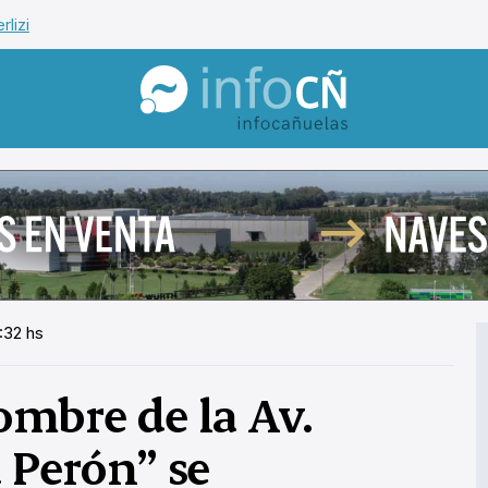
rlizi
InfoCañuelas
:32 hs
ombre de la Av.
 Perón” se