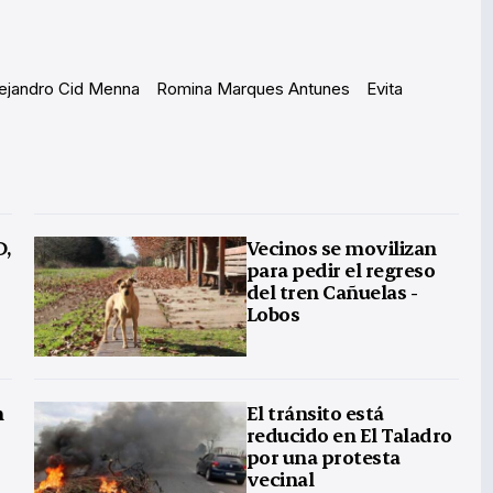
ejandro Cid Menna
Romina Marques Antunes
Evita
D,
Vecinos se movilizan
para pedir el regreso
del tren Cañuelas -
Lobos
n
El tránsito está
reducido en El Taladro
por una protesta
vecinal