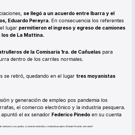
ciaciones,
se llegó a un acuerdo entre Ibarra y el
os, Eduardo Pereyra
. En consecuencia los referentes
el lugar
permitieron el ingreso y egreso de camiones
los de La Mattina.
atrulleros de la Comisaría 1ra. de Cañuelas
para
urra dentro de los carriles normales.
os se retiró, quedando en el lugar
tres moyanistas
rsión y generación de empleo pos pandemia los
rafas, el comercio electrónico y la industria pesquera.
” apuntó el ex senador
Federico Pinedo
en su cuenta
 camioneros a las garrafas, el comercio electrónico y la industria pesquera. El Estado Presente sólo mirará?