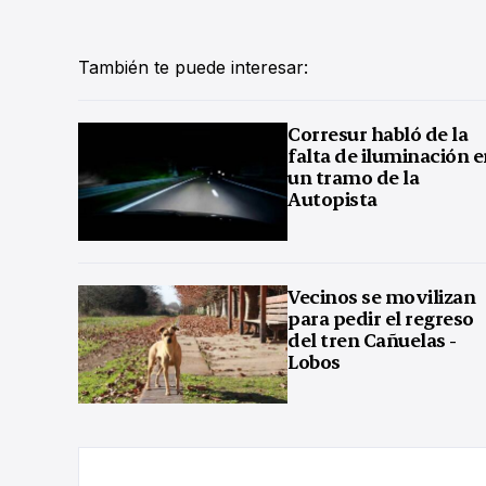
También te puede interesar:
Corresur habló de la
falta de iluminación 
un tramo de la
Autopista
Vecinos se movilizan
para pedir el regreso
del tren Cañuelas -
Lobos