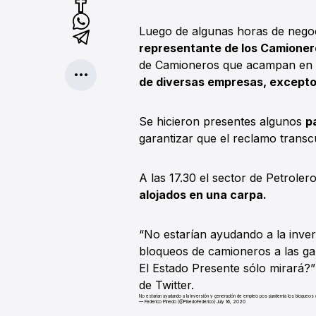
Luego de algunas horas de nego
representante de los Camioner
de Camioneros que acampan en 
de diversas empresas, excepto 
Se hicieron presentes algunos
p
garantizar que el reclamo transc
A las 17.30 el sector de Petroler
alojados en una carpa.
“No estarían ayudando a la inve
bloqueos de camioneros a las gar
El Estado Presente sólo mirará?
de Twitter.
No estarían ayudando a la inversión y generación de empleo pos pandemia los bloqueos de
— Federico Pinedo (@PinedoFederico)
July 16, 2020