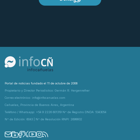
Portal de noticias fundado el 11 de octubre de 2006
Propietario y Director Periodístico: Germán R. Hergenrether
Correo electrónico: info@infocanuelas.com
Cañuelas, Provincia de Buenos Aires, Argentina
Teléfono / Whatsapp: +54 9 2226 601319 N° de Registro DNDA: 5343054
N° de Edición: 6043 | N° de Resolución RNPI: 2699932