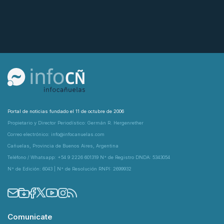
Portal de noticias fundado el 11 de octubre de 2006
Propietario y Director Periodístico: Germán R. Hergenrether
Correo electrónico: info@infocanuelas.com
Cañuelas, Provincia de Buenos Aires, Argentina
Teléfono / Whatsapp: +54 9 2226 601319 N° de Registro DNDA: 5343054
N° de Edición: 6043 | N° de Resolución RNPI: 2699932
Comunicate