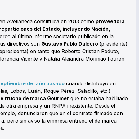
 en Avellaneda constituida en 2013 como
proveedora
 reparticiones del Estado, incluyendo Nación,
erdo al último informe societario publicado en la
sus directivos son
Gustavo Pablo Dalcero
(presidente)
cepresidenta) en tanto que Roberto Cristian Peduto,
orencia Vicente y Natalia Alejandra Morinigo figuran
septiembre del año pasado
cuando distribuyó en
elas, Lobos, Luján, Roque Pérez, Saladillo, etc.)
te trucho de marca Gourmet
que no estaba habilitado
 de otra empresa y un RNPA inexistente. Desde el
jemplo, denunciaron que en el contrato firmado con
ra, pero sin aviso la empresa entregó el de marca
s.