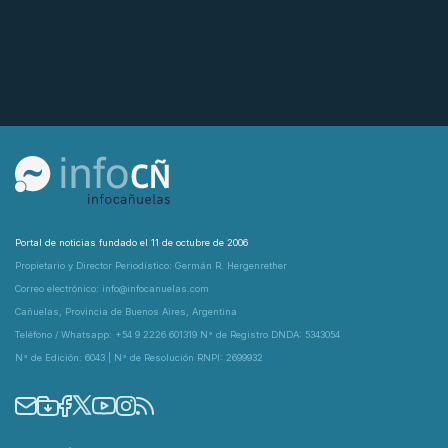
Portal de noticias fundado el 11 de octubre de 2006
Propietario y Director Periodístico: Germán R. Hergenrether
Correo electrónico: info@infocanuelas.com
Cañuelas, Provincia de Buenos Aires, Argentina
Teléfono / Whatsapp: +54 9 2226 601319 N° de Registro DNDA: 5343054
N° de Edición: 6043 | N° de Resolución RNPI: 2699932