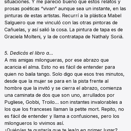
situaciones. Y me pareció bueno que estos relatos y
prosas poéticas “vivan” aunque sea un instante, en las
pinturas de estas artistas. Recurrí a la plástica Mabel
Salgueiro que me vinculó con las otras pintoras de
Cañuelas, y así salió la cosa. La pintura de tapa es de
Graciela Molteni, y la de contratapa de Nathaly Soriá.
5. Dedicás el libro a…
A mis amigas milongueras, por ese abrazo que
acaricia el alma. Esto no es fácil de entender para
quien no baila tango. Solo digo que esos tres minutos,
desde que la mujer se para en la pista frente al
hombre que la invitó y se cierra el abrazo, comienza
una caminata de dos que son uno, arrullados por
Pugliese, Gobbi, Troilo… son instantes invalorables a
los que los franceses llaman la petite mort. Repito, no
es fácil de entender y llama a confusiones, pero los
milongueros lo vivimos así.
¿Quién/es te gustaría que te lea/n en primer lugar?