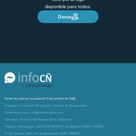
disponible para todos.
Donar
Portal de noticias fundado el 11 de octubre de 2006
Propietario y Director Periodístico: Germán R. Hergenrether
Correo electrónico: info@infocanuelas.com
Cañuelas, Provincia de Buenos Aires, Argentina
Teléfono / Whatsapp: +54 9 2226 601319 N° de Registro DNDA: 5343054
N° de Edición: 6043 | N° de Resolución RNPI: 2699932