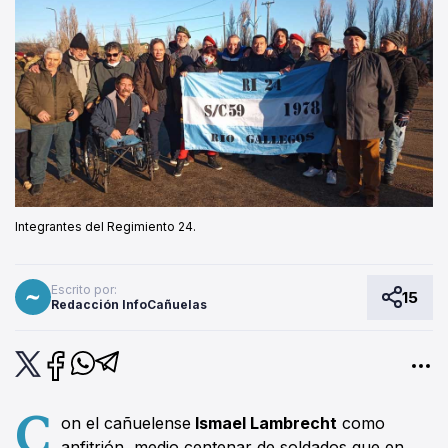
Integrantes del Regimiento 24.
Escrito por:
15
Redacción InfoCañuelas
C
on el cañuelense
Ismael Lambrecht
como
anfitrión, medio centenar de soldados que en