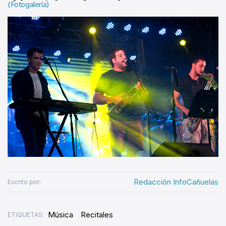
(Fotogalería)
Redacción InfoCañuelas
Escrito por:
Música
Recitales
ETIQUETAS: