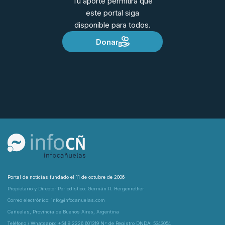
Tu aporte permitirá que
este portal siga
disponible para todos.
Donar
Portal de noticias fundado el 11 de octubre de 2006
Propietario y Director Periodístico: Germán R. Hergenrether
Correo electrónico: info@infocanuelas.com
Cañuelas, Provincia de Buenos Aires, Argentina
Teléfono / Whatsapp: +54 9 2226 601319 N° de Registro DNDA: 5343054