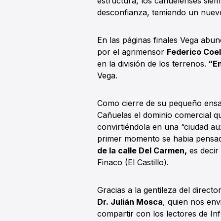
estructura, los cañuelenses sie
desconfianza, temiendo un nuev
En las páginas finales Vega abun
por el agrimensor
Federico Coe
en la división de los terrenos.
“En
Vega.
Como cierre de su pequeño ensayo
Cañuelas el dominio comercial q
convirtiéndola en una “ciudad aux
primer momento se habia pensad
de la calle Del Carmen,
es decir 
Finaco (El Castillo).
Gracias a la gentileza del direct
Dr. Julián Mosca
, quien nos en
compartir con los lectores de In