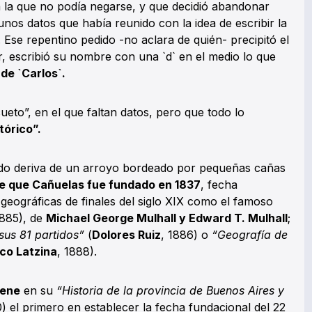
a la que no podía negarse, y que decidió abandonar
nos datos que había reunido con la idea de escribir la
. Ese repentino pedido -no aclara de quién- precipitó el
r, escribió su nombre con una `d` en el medio lo que
de `Carlos`.
eto”, en el que faltan datos, pero que todo lo
tórico”.
ido deriva de un arroyo bordeado por pequeñas cañas
 de que Cañuelas fue fundado en 1837
, fecha
 geográficas de finales del siglo XIX como el famoso
1885), de
Michael George Mulhall y ‎Edward T. Mulhall
;
sus 81 partidos”
(
Dolores Ruiz
, 1886) o
“Geografía de
co Latzina
, 1888).
vene
en su
“Historia de la provincia de Buenos Aires y
) el primero en establecer la fecha fundacional del 22