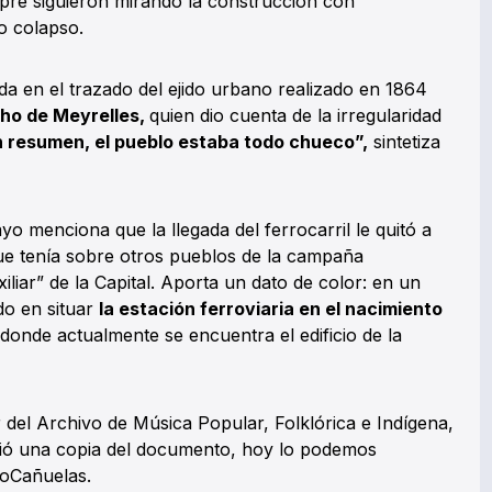
mpre siguieron mirando la construcción con
o colapso.
da en el trazado del ejido urbano realizado en 1864
lho de Meyrelles,
quien dio cuenta de la irregularidad
 resumen, el pueblo estaba todo chueco”,
sintetiza
 menciona que la llegada del ferrocarril le quitó a
ue tenía sobre otros pueblos de la campaña
iliar” de la Capital. Aporta un dato de color: en un
o en situar
la estación ferroviaria en el nacimiento
donde actualmente se encuentra el edificio de la
or del Archivo de Música Popular, Folklórica e Indígena,
vió una copia del documento, hoy lo podemos
foCañuelas.