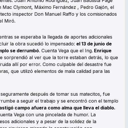
uientes: Juan Antonio Rodríguez, Juan Bautista Page
an Mac Clymont, Máximo Fernández , Pedro Gajón, el
uitecto inspector Don Manuel Raffo y los comisionados
el Miró.
ntras se esperaba la llegada de aportes adicionales
cluir la obra sucedió lo impensado:
el 13 de junio de
templo se derrumbó
. Cuenta Vega que el Ing.
Enrique
se sorprendió al ver que la torre estaban detrás, lo que
ruida allí por error. Como culpable del desastre fue
as, que utilizó elementos de mala calidad para las
 seguramente después de tomar sus matecitos, fue
rumbe a seguir el trabajo y se encontró con el templo
astigó campo afuera como alma que lleva el diablo.
cuenta Vega con una pincelada de humor. La
os adicionales y a pesar de la solidez de la