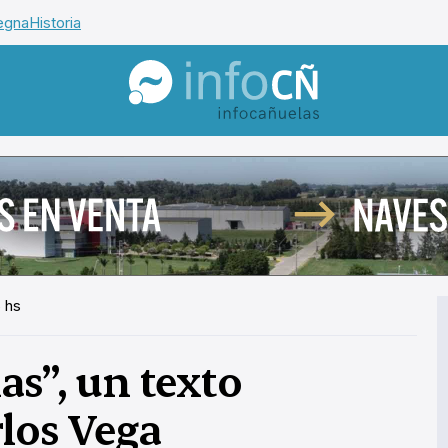
egna
Historia
InfoCañuelas
 hs
as”, un texto
los Vega