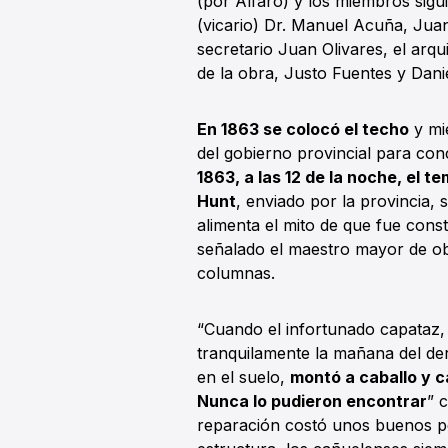
(por Alfaro) y los miembros sig
(vicario) Dr. Manuel Acuña, Ju
secretario Juan Olivares, el arq
de la obra, Justo Fuentes y Dani
En 1863 se colocó el techo
y mie
del gobierno provincial para con
1863, a las 12 de la noche, el 
Hunt
, enviado por la provincia, 
alimenta el mito de que fue const
señalado el maestro mayor de obr
columnas.
“Cuando el infortunado capataz,
tranquilamente la mañana del der
en el suelo,
montó a caballo y c
Nunca lo pudieron encontrar
” 
reparación costó unos buenos pes