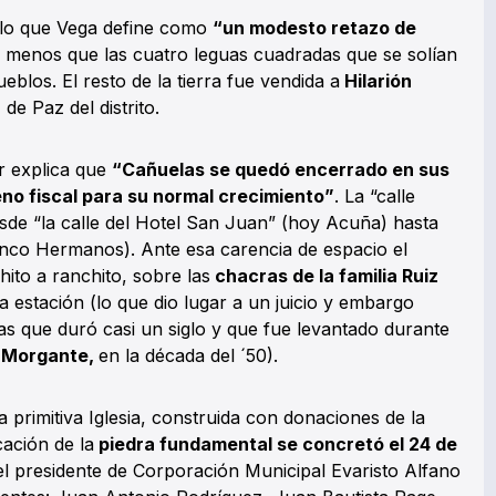
o lo que Vega define como
“un modesto retazo de
 menos que las cuatro leguas cuadradas que se solían
eblos. El resto de la tierra fue vendida a
Hilarión
 de Paz del distrito.
r explica que
“Cañuelas se quedó encerrado en sus
eno fiscal para su normal crecimiento”
. La “calle
sde “la calle del Hotel San Juan” (hoy Acuña) hasta
inco Hermanos). Ante esa carencia de espacio el
ito a ranchito, sobre las
chacras de la familia Ruiz
a estación (lo que dio lugar a un juicio y embargo
as que duró casi un siglo y que fue levantado durante
 Morgante,
en la década del ´50).
 primitiva Iglesia, construida con donaciones de la
ación de la
piedra fundamental se concretó el 24 de
l presidente de Corporación Municipal Evaristo Alfano