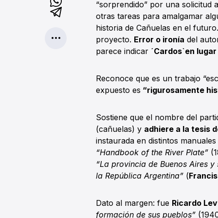
“sorprendido” por una solicitud 
otras tareas para amalgamar algu
historia de Cañuelas en el futuro
proyecto.
Error o ironía
del auto
parece indicar
´Cardos`en lugar 
Reconoce que es un trabajo “escu
expuesto es
“rigurosamente his
Sostiene que el nombre del part
(cañuelas) y
adhiere a la tesis
instaurada en distintos manuales
“Handbook of the River Plate”
(
“La provincia de Buenos Aires y 
la República Argentina”
(
Francis
Dato al margen: fue
Ricardo Le
formación de sus pueblos”
(1940