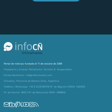
Portal de noticias fundado el 11 de octubre de 2006
Propietario y Director Periodístico: Germán R. Hergenrether
Correo electrónico: info@infocanuelas.com
Cañuelas, Provincia de Buenos Aires, Argentina
Teléfono / Whatsapp: +54 9 2226 601319 N° de Registro DNDA: 5343054
N° de Edición: 6043 | N° de Resolución RNPI: 2699932