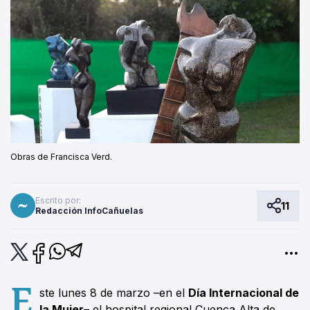
Obras de Francisca Verd.
Escrito por:
11
Redacción InfoCañuelas
E
ste lunes 8 de marzo –en el
Día Internacional de
la Mujer
– el hospital regional Cuenca Alta de