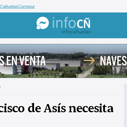
 Cañuelas
Corresur
InfoCañuelas
s
cisco de Asís necesita