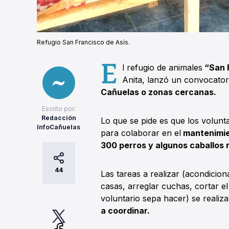
Refugio San Francisco de Asís.
E
l refugio de animales
“San F
Anita, lanzó un convocator
Cañuelas o zonas cercanas.
Escrito por:
Redacción
Lo que se pide es que los volun
InfoCañuelas
para colaborar en el
mantenimien
300 perros y algunos caballos r
44
Las tareas a realizar (acondicion
casas, arreglar cuchas, cortar el 
voluntario sepa hacer) se reali
a coordinar.