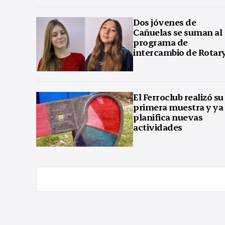
Dos jóvenes de
Cañuelas se suman al
programa de
intercambio de Rotar
El Ferroclub realizó su
primera muestra y ya
planifica nuevas
actividades