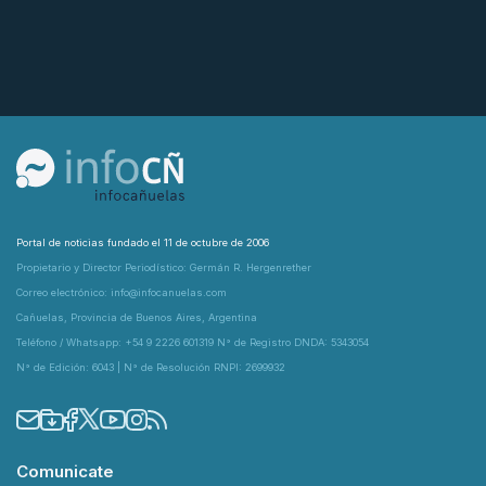
Portal de noticias fundado el 11 de octubre de 2006
Propietario y Director Periodístico: Germán R. Hergenrether
Correo electrónico: info@infocanuelas.com
Cañuelas, Provincia de Buenos Aires, Argentina
Teléfono / Whatsapp: +54 9 2226 601319 N° de Registro DNDA: 5343054
N° de Edición: 6043 | N° de Resolución RNPI: 2699932
Comunicate