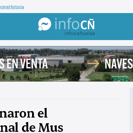
egna
Historia
InfoCañuelas
naron el
nal de Mus