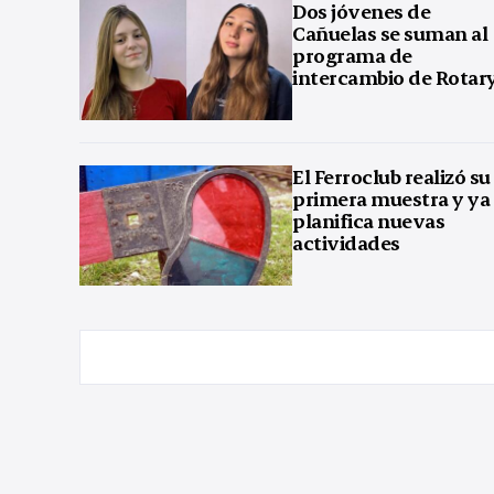
Dos jóvenes de
Cañuelas se suman al
programa de
intercambio de Rotar
El Ferroclub realizó su
primera muestra y ya
planifica nuevas
actividades