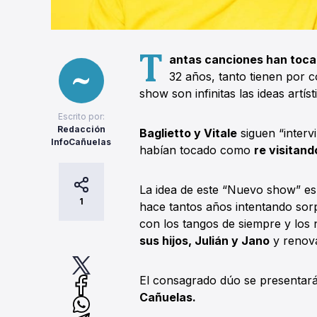
T
antas canciones han toca
32 años, tanto tienen por 
show son infinitas las ideas artí
Escrito por:
Redacción
Baglietto y Vitale
siguen “interv
InfoCañuelas
habían tocado como
re visitand
La idea de este “Nuevo show” es
1
hace tantos años intentando so
con los tangos de siempre y los 
sus hijos, Julián y Jano
y renova
El consagrado dúo se presentar
Cañuelas.