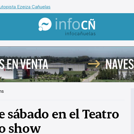
utopista Ezeiza Cañuelas
InfoCañuelas
hs
te sábado en el Teatro
vo show