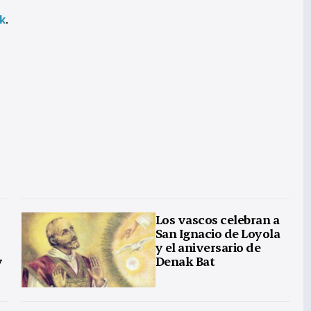
k
.
Los vascos celebran a
San Ignacio de Loyola
y el aniversario de
y
Denak Bat