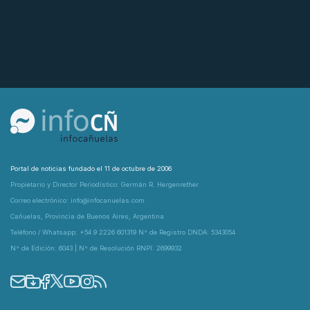
Portal de noticias fundado el 11 de octubre de 2006
Propietario y Director Periodístico: Germán R. Hergenrether
Correo electrónico: info@infocanuelas.com
Cañuelas, Provincia de Buenos Aires, Argentina
Teléfono / Whatsapp: +54 9 2226 601319 N° de Registro DNDA: 5343054
N° de Edición: 6043 | N° de Resolución RNPI: 2699932