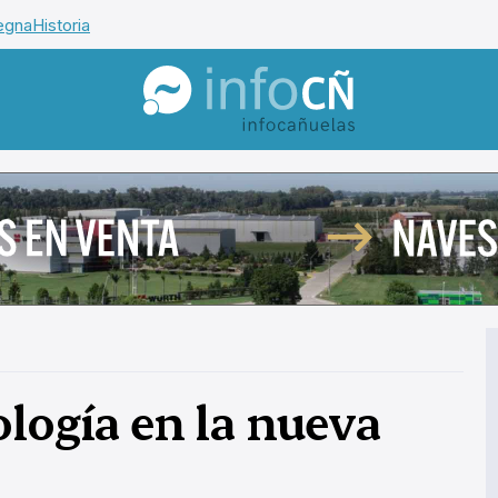
egna
Historia
InfoCañuelas
ología en la nueva