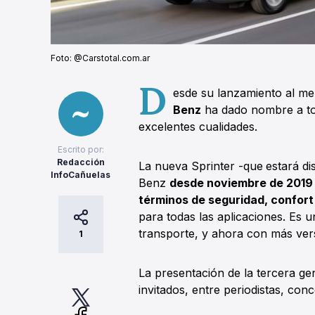
Foto: @Carstotal.com.ar
D
esde su lanzamiento al me
Benz
ha dado nombre a tod
excelentes cualidades.
Escrito por:
Redacción
La nueva Sprinter -que
estará di
InfoCañuelas
Benz
desde noviembre de 201
términos de seguridad, confort
para todas las aplicaciones. Es u
transporte, y ahora con más ver
1
La presentación de la tercera g
invitados, entre periodistas, con