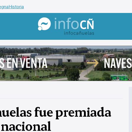
egna
Historia
InfoCañuelas
ñuelas fue premiada
nacional