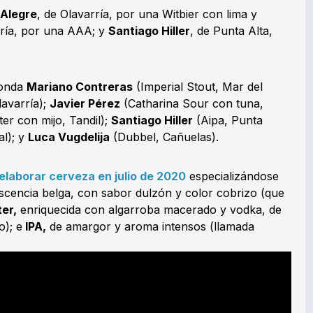
Alegre
, de Olavarría, por una Witbier con lima y
rría, por una AAA; y
Santiago Hiller
, de Punta Alta,
ronda
Mariano Contreras
(Imperial Stout, Mar del
avarría);
Javier Pérez
(Catharina Sour con tuna,
er con mijo, Tandil);
Santiago Hiller
(Aipa, Punta
al); y
Luca Vugdelija
(Dubbel, Cañuelas).
laborar cerveza en julio de 2020
especializándose
iscencia belga, con sabor dulzón y color cobrizo (que
ter,
enriquecida con algarroba macerado y vodka, de
); e
IPA,
de amargor y aroma intensos (llamada