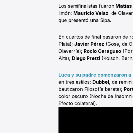
Los semifinalistas fueron
Matías 
limón;
Mauricio Velaz
, de Olava
que presentó una Sipa.
En cuartos de final pasaron de 
Plata);
Javier Pérez
(Gose, de Ol
Olavarría);
Rocío Garaguso
(Port
Alta);
Diego Pretti
(Kolsch, Bern
Luca y su padre comenzaron a e
en tres estilos:
Dubbel
, de remin
bautizaron Filosofía barata);
Por
color oscuro (Noche de Insomnio
Efecto colateral).