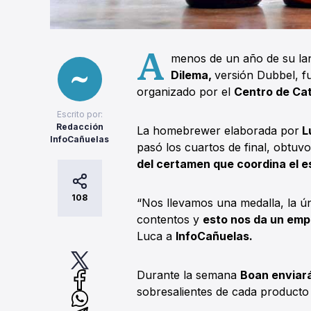
A
menos de un año de su la
Dilema,
versión Dubbel, f
organizado por el
Centro de Ca
Escrito por:
Redacción
La homebrewer elaborada por
L
InfoCañuelas
pasó los cuartos de final, obtuv
del certamen que coordina el e
108
“Nos llevamos una medalla, la 
contentos y
esto nos da un empu
Luca a
InfoCañuelas.
Durante la semana
Boan enviará
sobresalientes de cada producto 