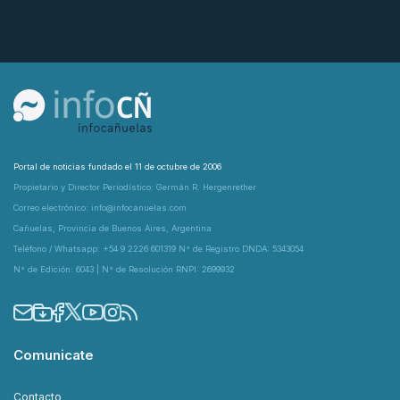
Portal de noticias fundado el 11 de octubre de 2006
Propietario y Director Periodístico: Germán R. Hergenrether
Correo electrónico: info@infocanuelas.com
Cañuelas, Provincia de Buenos Aires, Argentina
Teléfono / Whatsapp: +54 9 2226 601319 N° de Registro DNDA: 5343054
N° de Edición: 6043 | N° de Resolución RNPI: 2699932
Comunicate
Contacto