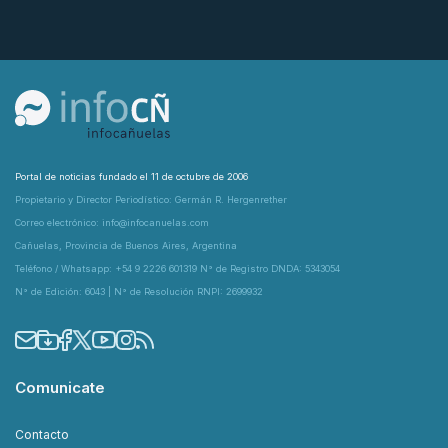
Portal de noticias fundado el 11 de octubre de 2006
Propietario y Director Periodístico: Germán R. Hergenrether
Correo electrónico: info@infocanuelas.com
Cañuelas, Provincia de Buenos Aires, Argentina
Teléfono / Whatsapp: +54 9 2226 601319 N° de Registro DNDA: 5343054
N° de Edición: 6043 | N° de Resolución RNPI: 2699932
Comunicate
Contacto