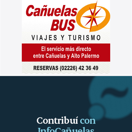
Contribuí
con
InfoCañuelas