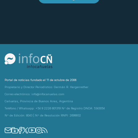
Portal de noticias fundado el 11 de octubre de 2006
Propietario y Director Periodístico: Germán R. Hergenrether
Correo electrónico: info@infocanuelas.com
Cañuelas, Provincia de Buenos Aires, Argentina
Teléfono / Whatsapp: +54 9 2226 601319 N° de Registro DNDA: 5343054
N° de Edición: 6043 | N° de Resolución RNPI: 2699932