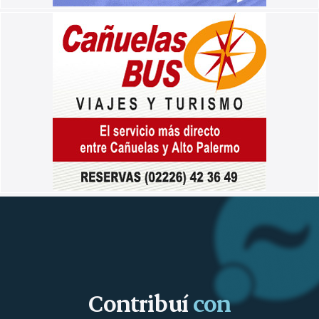
Contribuí
con