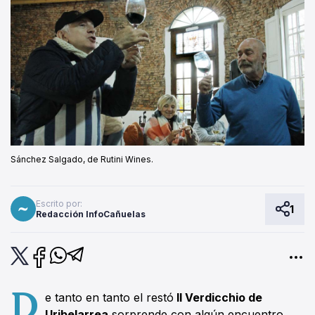
Sánchez Salgado, de Rutini Wines.
Escrito por:
1
Redacción InfoCañuelas
D
e tanto en tanto el restó
Il Verdicchio de
Uribelarrea
sorprende con algún encuentro