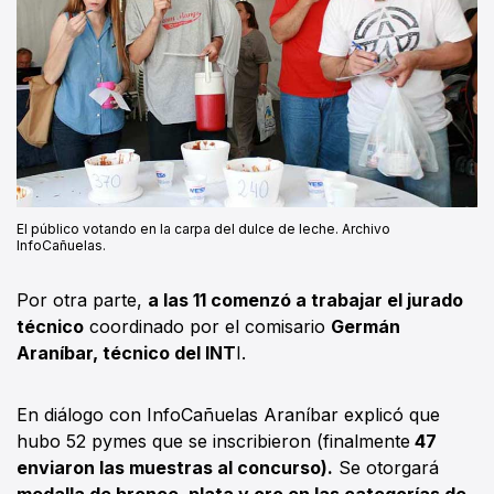
El público votando en la carpa del dulce de leche. Archivo
InfoCañuelas.
Por otra parte,
a las 11 comenzó a trabajar el jurado
técnico
coordinado por el comisario
Germán
Araníbar, técnico del INT
I.
En diálogo con InfoCañuelas Araníbar explicó que
hubo 52 pymes que se inscribieron (finalmente
47
enviaron las muestras al concurso).
Se otorgará
medalla de bronce, plata y oro en las categorías de