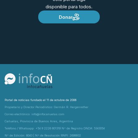
disponible para todos.
Donar
Portal de noticias fundado el 11 de octubre de 2006
Propietario y Director Periodístico: Germán R. Hergenrether
Correo electrónico: info@infocanuelas.com
Cañuelas, Provincia de Buenos Aires, Argentina
Teléfono / Whatsapp: +54 9 2226 601319 N° de Registro DNDA: 5343054
N° de Edición: 6043 | N° de Resolución RNPI: 2699932