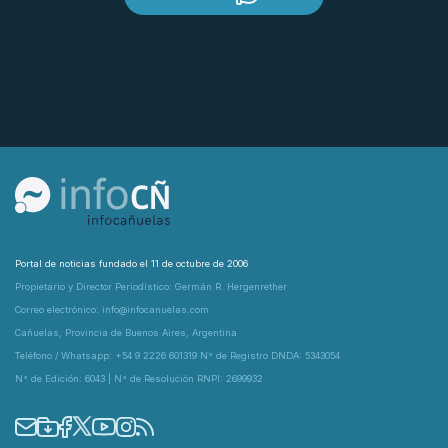
Portal de noticias fundado el 11 de octubre de 2006
Propietario y Director Periodístico: Germán R. Hergenrether
Correo electrónico: info@infocanuelas.com
Cañuelas, Provincia de Buenos Aires, Argentina
Teléfono / Whatsapp: +54 9 2226 601319 N° de Registro DNDA: 5343054
N° de Edición: 6043 | N° de Resolución RNPI: 2699932