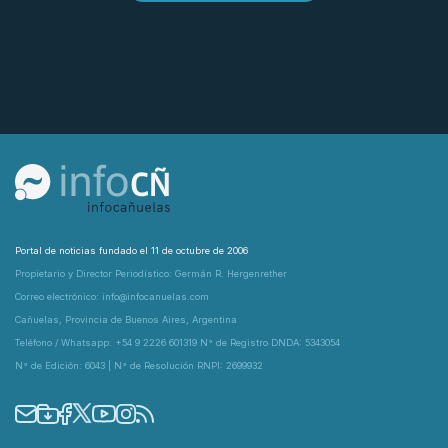
Portal de noticias fundado el 11 de octubre de 2006
Propietario y Director Periodístico: Germán R. Hergenrether
Correo electrónico: info@infocanuelas.com
Cañuelas, Provincia de Buenos Aires, Argentina
Teléfono / Whatsapp: +54 9 2226 601319 N° de Registro DNDA: 5343054
N° de Edición: 6043 | N° de Resolución RNPI: 2699932