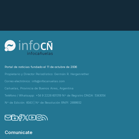
Portal de noticias fundado el 11 de octubre de 2006
Propietario y Director Periodístico: Germán R. Hergenrether
Correo electrónico: info@infocanuelas.com
Cañuelas, Provincia de Buenos Aires, Argentina
Teléfono / Whatsapp: +54 9 2226 601319 N° de Registro DNDA: 5343054
N° de Edición: 6043 | N° de Resolución RNPI: 2699932
Comunicate