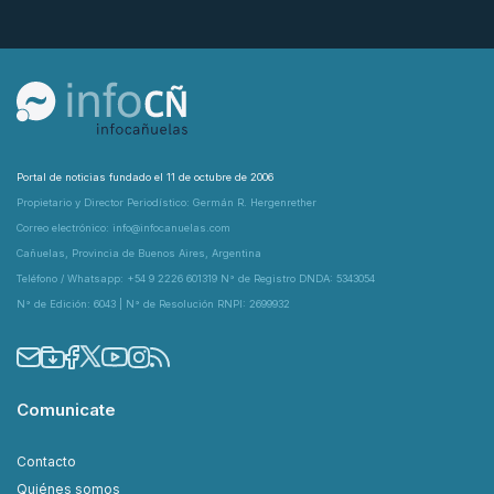
Portal de noticias fundado el 11 de octubre de 2006
Propietario y Director Periodístico: Germán R. Hergenrether
Correo electrónico: info@infocanuelas.com
Cañuelas, Provincia de Buenos Aires, Argentina
Teléfono / Whatsapp: +54 9 2226 601319 N° de Registro DNDA: 5343054
N° de Edición: 6043 | N° de Resolución RNPI: 2699932
Comunicate
Contacto
Quiénes somos