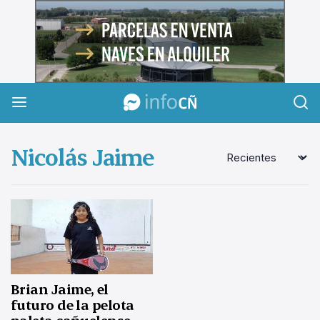
InfoCañuelas
Nicolás Jaime
Brian Jaime, el
futuro de la pelota