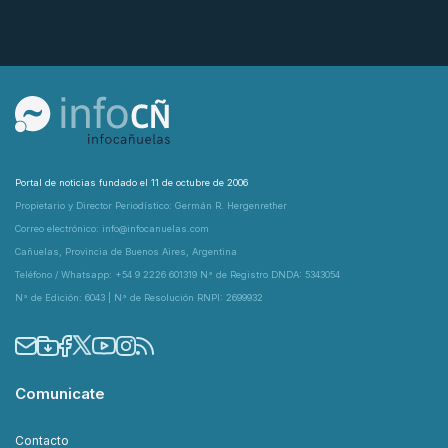
Portal de noticias fundado el 11 de octubre de 2006
Propietario y Director Periodístico: Germán R. Hergenrether
Correo electrónico: info@infocanuelas.com
Cañuelas, Provincia de Buenos Aires, Argentina
Teléfono / Whatsapp: +54 9 2226 601319 N° de Registro DNDA: 5343054
N° de Edición: 6043 | N° de Resolución RNPI: 2699932
Comunicate
Contacto