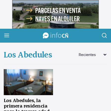
InfoCañuelas
Los Abedules
Los Abedules, la
primera residencia