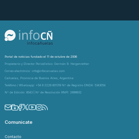
Portal de noticias fundado el 11 de octubre de 2006
Propietario y Director Periodístico: Germán R. Hergenrether
Correo electrónico: info@infocanuelas.com
Cañuelas, Provincia de Buenos Aires, Argentina
Teléfono / Whatsapp: +54 9 2226 601319 N° de Registro DNDA: 5343054
N° de Edición: 6043 | N° de Resolución RNPI: 2699932
Comunicate
Contacto