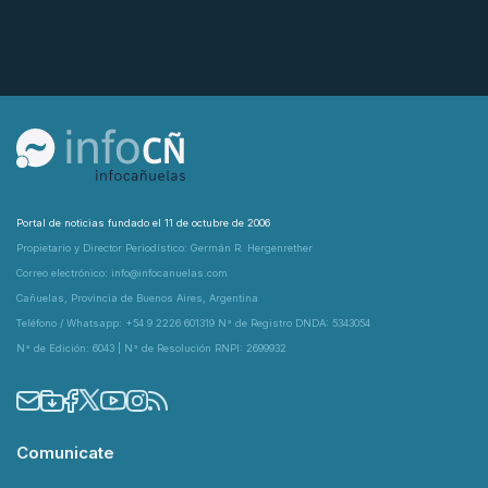
Portal de noticias fundado el 11 de octubre de 2006
Propietario y Director Periodístico: Germán R. Hergenrether
Correo electrónico: info@infocanuelas.com
Cañuelas, Provincia de Buenos Aires, Argentina
Teléfono / Whatsapp: +54 9 2226 601319 N° de Registro DNDA: 5343054
N° de Edición: 6043 | N° de Resolución RNPI: 2699932
Comunicate