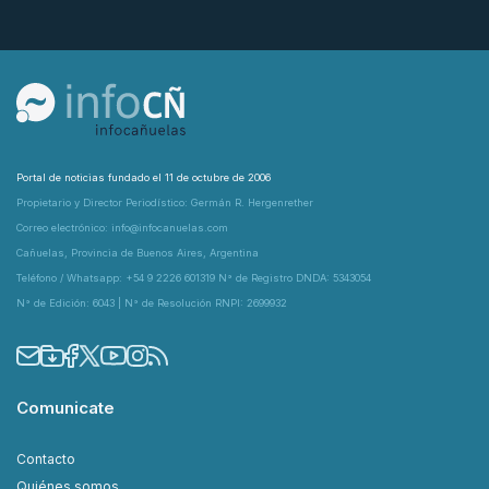
Portal de noticias fundado el 11 de octubre de 2006
Propietario y Director Periodístico: Germán R. Hergenrether
Correo electrónico: info@infocanuelas.com
Cañuelas, Provincia de Buenos Aires, Argentina
Teléfono / Whatsapp: +54 9 2226 601319 N° de Registro DNDA: 5343054
N° de Edición: 6043 | N° de Resolución RNPI: 2699932
Comunicate
Contacto
Quiénes somos