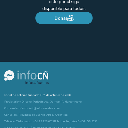
este portal siga
disponible para todos.
Donar
Portal de noticias fundado el 11 de octubre de 2006
Propietario y Director Periodístico: Germán R. Hergenrether
Correo electrónico: info@infocanuelas.com
Cañuelas, Provincia de Buenos Aires, Argentina
Teléfono / Whatsapp: +54 9 2226 601319 N° de Registro DNDA: 5343054
N° de Edición: 6043 | N° de Resolución RNPI: 2699932