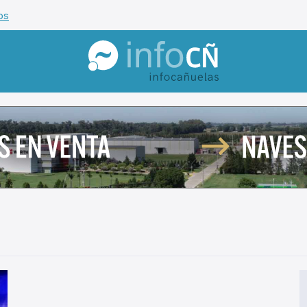
os
InfoCañuelas