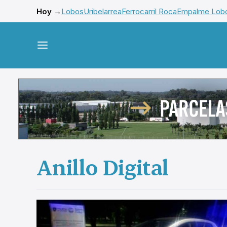
Hoy →
Lobos
Uribelarrea
Ferrocarril Roca
Empalme Lob
Anillo Digital