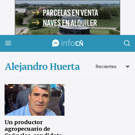
InfoCañuelas
Alejandro Huerta
Un productor
agropecuario de