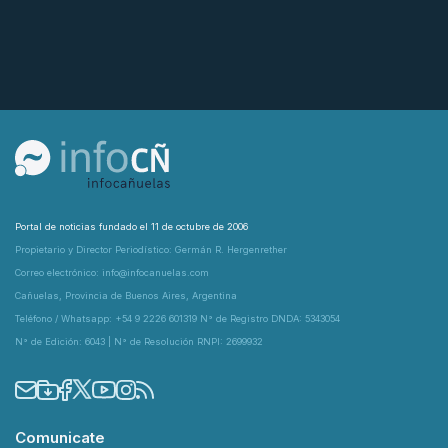
Portal de noticias fundado el 11 de octubre de 2006
Propietario y Director Periodístico: Germán R. Hergenrether
Correo electrónico: info@infocanuelas.com
Cañuelas, Provincia de Buenos Aires, Argentina
Teléfono / Whatsapp: +54 9 2226 601319 N° de Registro DNDA: 5343054
N° de Edición: 6043 | N° de Resolución RNPI: 2699932
Comunicate