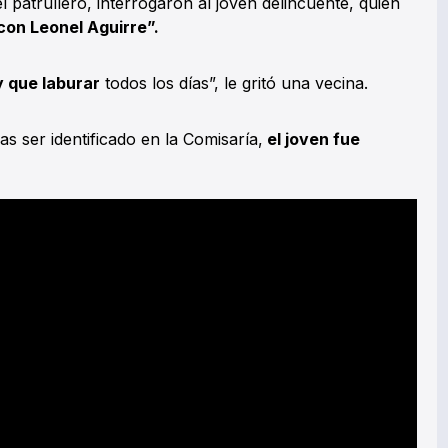
 patrullero, interrogaron al joven delincuente, quien
on Leonel Aguirre”.
 que laburar
todos los días”, le gritó una vecina.
ras ser identificado en la Comisaría,
el joven fue