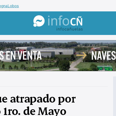
egna
Lobos
InfoCañuelas
ue atrapado por
o 1ro. de Mayo