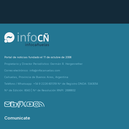
Portal de noticias fundado el 11 de octubre de 2006
Propietario y Director Periodístico: Germán R. Hergenrether
Correo electrónico: info@infocanuelas.com
Cañuelas, Provincia de Buenos Aires, Argentina
Teléfono / Whatsapp: +54 9 2226 601319 N° de Registro DNDA: 5343054
N° de Edición: 6043 | N° de Resolución RNPI: 2699932
Comunicate