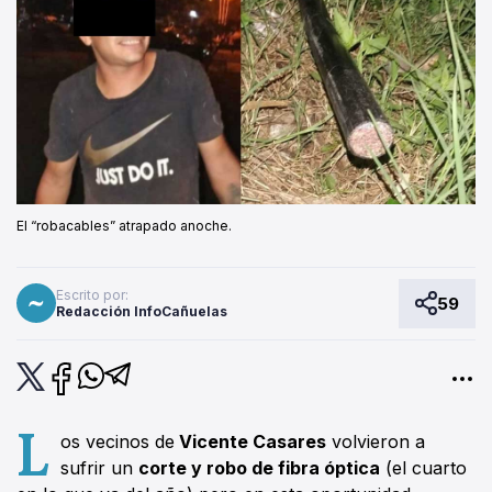
El “robacables” atrapado anoche.
Escrito por:
59
Redacción InfoCañuelas
L
os vecinos de
Vicente Casares
volvieron a
sufrir un
corte y robo de fibra óptica
(el cuarto