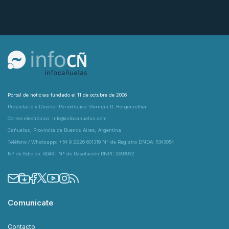
Portal de noticias fundado el 11 de octubre de 2006
Propietario y Director Periodístico: Germán R. Hergenrether
Correo electrónico: info@infocanuelas.com
Cañuelas, Provincia de Buenos Aires, Argentina
Teléfono / Whatsapp: +54 9 2226 601319 N° de Registro DNDA: 5343054
N° de Edición: 6043 | N° de Resolución RNPI: 2699932
Comunicate
Contacto