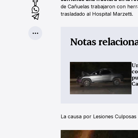
de Cañuelas trabajaron con herra
trasladado al Hospital Marzetti.
Notas relacion
Un
co
pu
Ca
La causa por Lesiones Culposas 