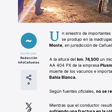
U
n siniestro de importante
se produjo en la madruga
Monte
, en jurisdicción de Cañuel
Escrito por:
Redacción
A la altura del
km. 74,500
un mi
InfoCañuelas
AA 404 PX de la empresa
Plusm
muerte de los vacunos e importan
Bahía Blanca.
0
Según fuentes oficiales,
no se re
Mientras que el conductor result
sufriendo una fractura en la rót