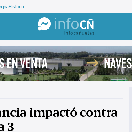
egna
Historia
InfoCañuelas
tancia impactó contra
a 3