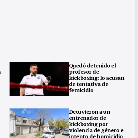
Quedó detenido el
a
profesor de
kickboxing: lo acusan
de tentativa de
femicidio
Detuvieron a un
entrenador de
kickboxing por
violencia de género e
intento de homicidio