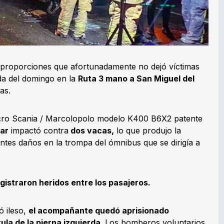
s proporciones que afortunadamente no dejó víctimas
da del domingo en la
Ruta 3 mano a San Miguel del
as.
cro Scania / Marcolopolo modelo K400 B6X2 patente
ar
impactó contra
dos vacas,
lo que produjo la
tes daños en la trompa del ómnibus que se dirigía a
gistraron heridos entre los pasajeros.
ó ileso,
el acompañante quedó aprisionado
ula de la pierna izquierda
. Los bomberos voluntarios