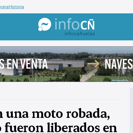
egna
Historia
InfoCañuelas
en una moto robada,
 fueron liberados en