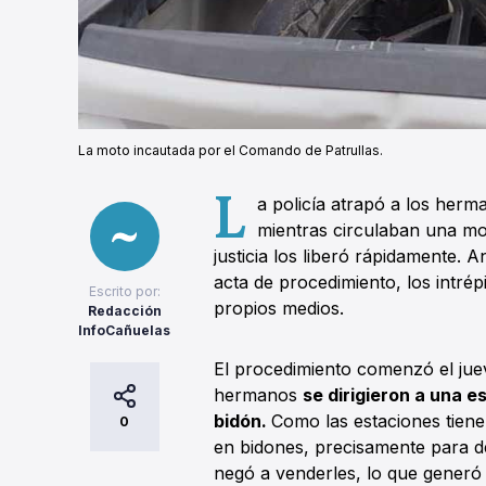
La moto incautada por el Comando de Patrullas.
L
a policía atrapó a los her
mientras circulaban una mo
justicia los liberó rápidamente. A
acta de procedimiento, los intrép
Escrito por:
propios medios.
Redacción
InfoCañuelas
El procedimiento comenzó el jue
hermanos
se dirigieron a una e
bidón.
Como las estaciones tien
0
en bidones, precisamente para d
negó a venderles, lo que gener