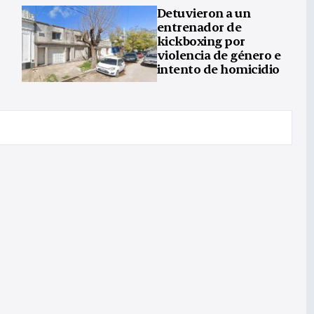
Detuvieron a un
entrenador de
kickboxing por
violencia de género e
intento de homicidio