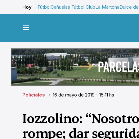
Hoy →
Fútbol
Cañuelas Fútbol Club
La Martona
Dulce de
Policiales
16 de mayo de 2019 - 15:11 hs
Iozzolino: “Nosotr
rompe; dar segurid