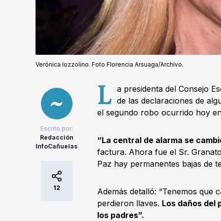
Verónica Iozzolino. Foto Florencia Arsuaga/Archivo.
L
a presidenta del Consejo E
de las declaraciones de al
el segundo robo ocurrido hoy en 
Escrito por:
Redacción
“La central de alarma se cambi
InfoCañuelas
factura. Ahora fue el Sr. Grana
Paz hay permanentes bajas de ten
12
Además detalló: “Tenemos que c
perdieron llaves.
Los daños del 
los padres”.