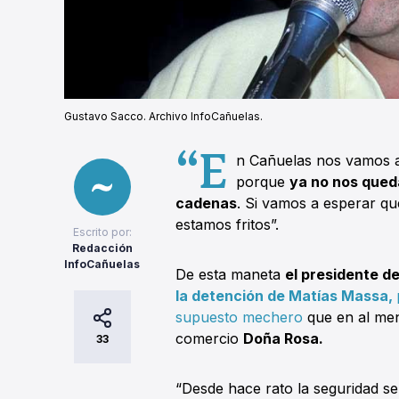
Gustavo Sacco. Archivo InfoCañuelas.
“E
n Cañuelas nos vamos a
porque
ya no nos qued
cadenas
. Si vamos a esperar que
estamos fritos”.
Escrito por:
Redacción
InfoCañuelas
De esta maneta
el presidente d
la detención de Matías Massa,
supuesto mechero
que en al men
comercio
Doña Rosa.
33
“Desde hace rato la seguridad s