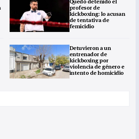
Quedó detenido el
a
profesor de
kickboxing: lo acusan
de tentativa de
femicidio
Detuvieron a un
entrenador de
kickboxing por
violencia de género e
intento de homicidio