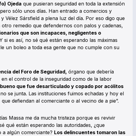
fo) Ojeda
que pusieran seguridad en toda la extensión
 pero sólo unos días. Han entrado a comercios y
 y Vélez Sársfield a plena luz del día. Por eso digo que
a otro remedio que defendernos con palos y cadenas,
ionarios que son incapaces, negligentes o
 Y si es así, no sé qué están esperando las máximas
rle un boleo a toda esa gente que no cumple con su
ncia del Foro de Seguridad,
órgano que debería
 en el control de la inseguridad como de la labor
bueno que fue desarticulado y copado por acólitos
o se junta. Las instituciones fuimos echadas y hoy el
ue defiendan al comerciante o al vecino de a pie”.
ías Massa me da mucha tristeza porque es revivir
 sé qué están esperando las autoridades, ¿que
o a algún comerciante?
Los delincuentes tomaron las