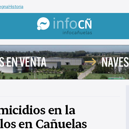
egna
Historia
InfoCañuelas
micidios en la
llos en Cañuelas