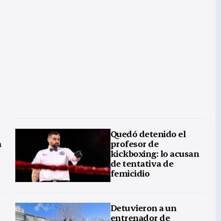
Quedó detenido el
a
profesor de
kickboxing: lo acusan
de tentativa de
femicidio
Detuvieron a un
entrenador de