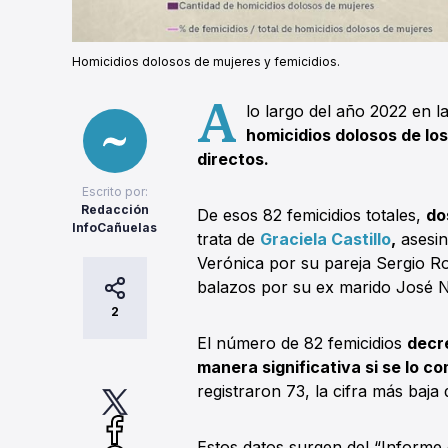
Homicidios dolosos de mujeres y femicidios.
A
lo largo del año 2022 en l
homicidios dolosos de lo
directos.
Escrito por:
Redacción
De esos 82 femicidios totales,
do
InfoCañuelas
trata de
Graciela Castillo
,
asesin
Verónica por su pareja Sergio 
balazos por su ex marido José N
2
El número de 82 femicidios
decr
manera significativa si se lo c
registraron 73, la cifra más baja 
Estos datos surgen del “Informe 