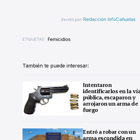
Redacción InfoCañuelas
Escrito por:
Femicidios
ETIQUETAS:
También te puede interesar:
Intentaron
identificarlos en la ví
pública, escaparon y
arrojaron un arma de
fuego
Entró a robar con un
arma escondida en