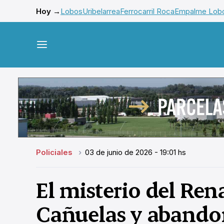
Hoy →
Lobos
Uribelarrea
Ferrocarril Roca
Empalme Lob
Policiales
03 de junio de 2026 - 19:01 hs
El misterio del Re
Cañuelas y abando