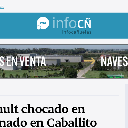
os
InfoCañuelas
nault chocado en
nado en Caballito