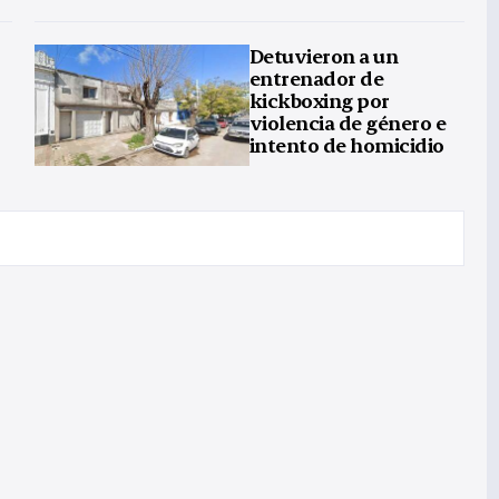
Detuvieron a un
entrenador de
kickboxing por
violencia de género e
intento de homicidio