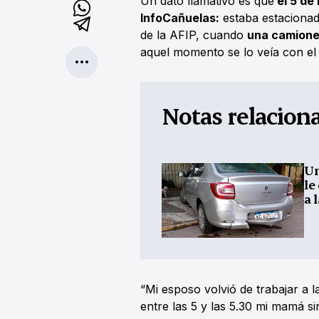
Un dato llamativo es que
el 5 de
InfoCañuelas:
estaba estacionad
de la AFIP, cuando
una camionet
aquel momento se lo veía con el 
Notas relacion
Un
le
a 
“Mi esposo volvió de trabajar a l
entre las 5 y las 5.30 mi mamá sin