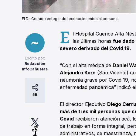
El Dr. Cerrudo entegando reconocimientos al personal.
E
l Hospital Cuenca Alta Né
las últimas horas
fue dado 
severo derivado del Covid 19.
Escrito por:
Redacción
“Con el alta médica de
Daniel Wa
InfoCañuelas
Alejandro Korn
(San Vicente) qui
neumonía grave por Covid 19, no
enfermedad pandémica” indicó el
59
El director Ejecutivo
Diego Cerr
más de tres mil personas que se
Covid
recibieron atención acá, l
de trabajo en forma integral, per
administrativos, de maestranza, 