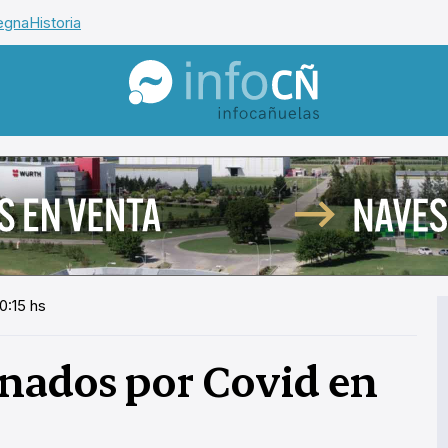
egna
Historia
InfoCañuelas
0:15 hs
rnados por Covid en