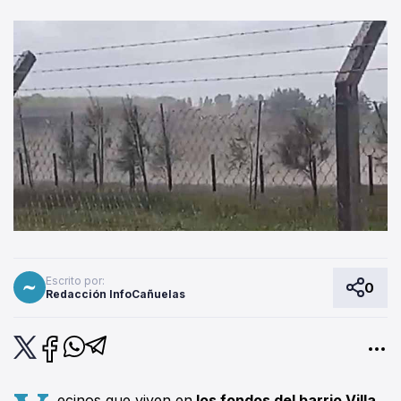
Escrito por:
0
Redacción InfoCañuelas
ecinos que viven en
los fondos del barrio Villa